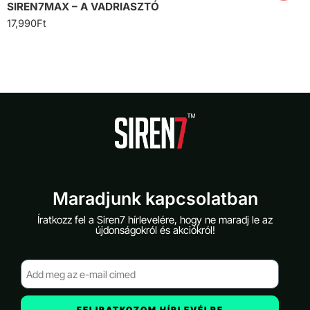
SIREN7MAX – A VADRIASZTÓ
17,990
Ft
Maradjunk kapcsolatban
Íratkozz fel a Siren7 hírlevelére, hogy ne maradj le az
újdonságokról és akciókról!
FELIRATKOZOM HÍRLEVÉLRE