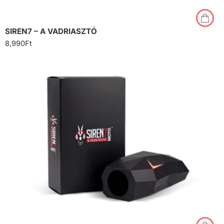
SIREN7 – A VADRIASZTÓ
8,990
Ft
Ipari tépőzárral (motorhoz)
Ragasztószalaggal (autóhoz)