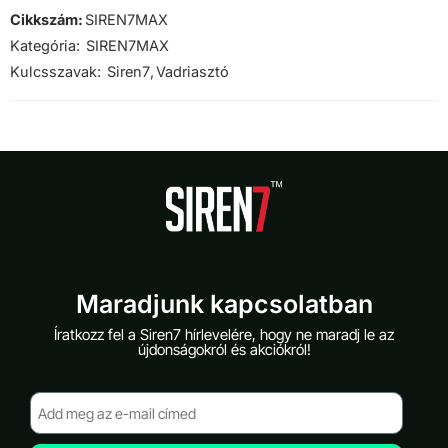
Cikkszám:
SIREN7MAX
Kategória:
SIREN7MAX
Kulcsszavak:
Siren7
,
Vadriasztó
Maradjunk kapcsolatban
Íratkozz fel a Siren7 hírlevelére, hogy ne maradj le az
újdonságokról és akciókról!