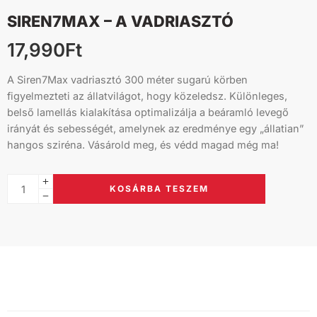
SIREN7MAX – A VADRIASZTÓ
17,990
Ft
A Siren7Max vadriasztó 300 méter sugarú körben
figyelmezteti az állatvilágot, hogy közeledsz. Különleges,
belső lamellás kialakítása optimalizálja a beáramló levegő
irányát és sebességét, amelynek az eredménye egy „állatian”
hangos sziréna. Vásárold meg, és védd magad még ma!
KOSÁRBA TESZEM